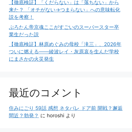
【徹底検証】「くだらない」は「落ちない」から
来た？ 「オチがない→つまらない」への意味転化
説を考察！
ぷろたん帝京魂ここがすごいのスーパースター卒
業生だった説
【徹底検証】林原めぐみの母校「滝三」、2026年
ついに燃える――綾波レイ・灰原哀を生んだ学校
にまさかの火災発生
最近のコメント
住みにごり 59話 感想 ネタバレ ドア前 開戦？邂逅
間近？勃発？
に
horoshi
より