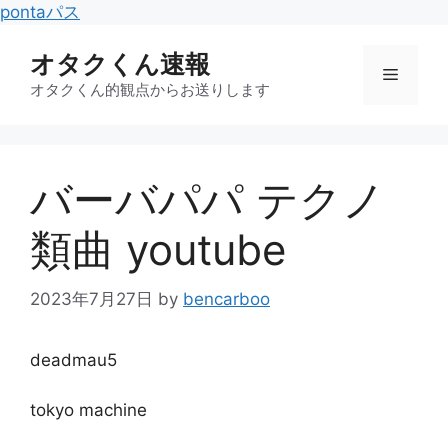
コ
pontaパス
ン
オタクくん速報
テ
メ
ン
オタクくん的観点からお送りします
ツ
ニ
へ
ス
バーバパパ テクノ
キ
ュ
ッ
類曲 youtube
プ
ー
2023年7月27日
by
bencarboo
deadmau5
tokyo machine