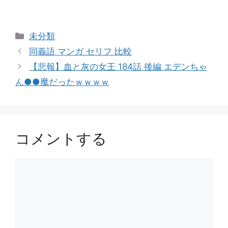
カ
未分類
テ
同義語 マンガ セリフ 比較
ゴ
【悲報】血と灰の女王 184話 後編 エデンちゃ
リ
ん●●魔だったｗｗｗｗ
ー
コメントする
コ
メ
ン
ト