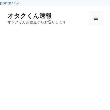
コ
pontaパス
ン
オタクくん速報
テ
メ
ン
オタクくん的観点からお送りします
ツ
ニ
へ
ス
キ
ュ
ッ
プ
ー