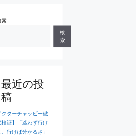
検索
検
索
最近の投
稿
ドクターチャッピー徹
底検証】「迷わず行け
よ、行けば分かるさ」