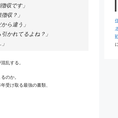
別徴収です」
泉徴収？」
だから違う」
ら引かれてるよね？」
…」
が混乱する。
こるのか。
毎年受け取る最強の書類、
。