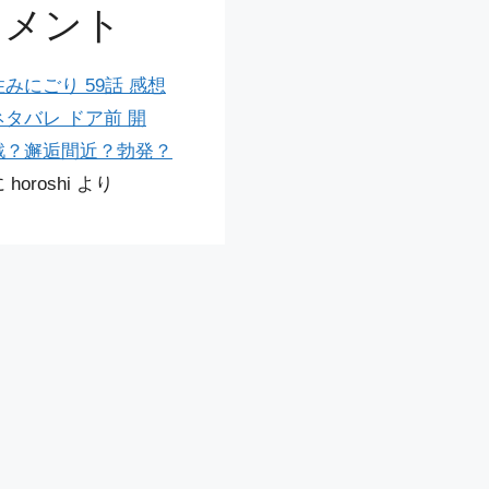
メント
住みにごり 59話 感想
ネタバレ ドア前 開
戦？邂逅間近？勃発？
に
horoshi
より