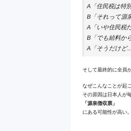
A「住民税は特
B「それって源
A「いや住民税
B「でも給料か
A「そうだけど
そして最終的に全員
なぜこんなことが起
その原因は日本人が
「源泉徴収票」
にある可能性が高い