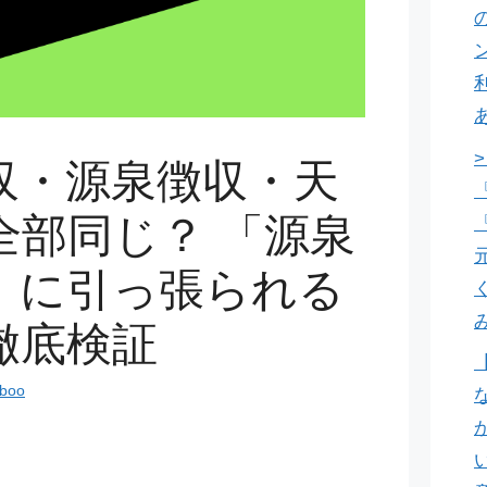
収・源泉徴収・天
『
全部同じ？ 「源泉
『
」に引っ張られる
徹底検証
rboo