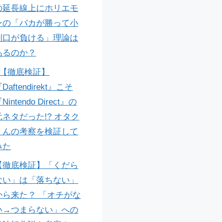
の延長線上にホリエモ
ンの「バカが勝って小
利口が負ける」理論は
あるのか？
>【徹底検証】
Daftendirekt』こそ
Nintendo Direct』の
元ネタだった!? オタク
くんの考察を検証して
みた
【徹底検証】「くだら
ない」は「落ちない」
から来た？ 「オチがな
い→つまらない」への