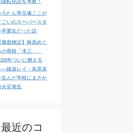
意味転化説を考察！
ぷろたん帝京魂ここが
すごいのスーパースタ
ー卒業生だった説
【徹底検証】林原めぐ
みの母校「滝三」、
2026年ついに燃える
――綾波レイ・灰原哀
を生んだ学校にまさか
の火災発生
最近のコ