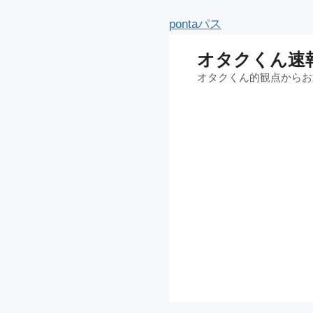
コ
pontaパス
ン
オタクくん速
テ
オタクくん的観点からお
ン
ツ
へ
ス
キ
ッ
プ