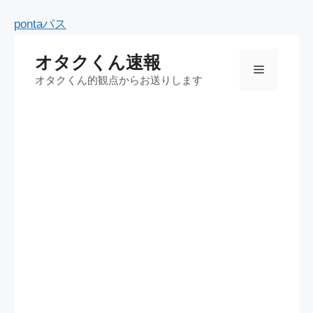
コ
pontaパス
ン
オタクくん速報
テ
メ
オタクくん的観点からお送りします
ン
ツ
ニ
へ
ス
ュ
キ
ッ
ー
プ