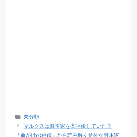
カ
未分類
テ
マルクスは資本家を高評価していた？
ゴ
「命がけの跳躍」から読み解く意外な資本家