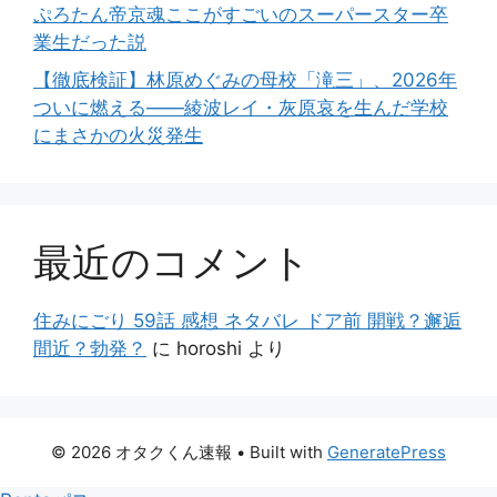
ぷろたん帝京魂ここがすごいのスーパースター卒
業生だった説
【徹底検証】林原めぐみの母校「滝三」、2026年
ついに燃える――綾波レイ・灰原哀を生んだ学校
にまさかの火災発生
最近のコメント
住みにごり 59話 感想 ネタバレ ドア前 開戦？邂逅
間近？勃発？
に
horoshi
より
© 2026 オタクくん速報
• Built with
GeneratePress