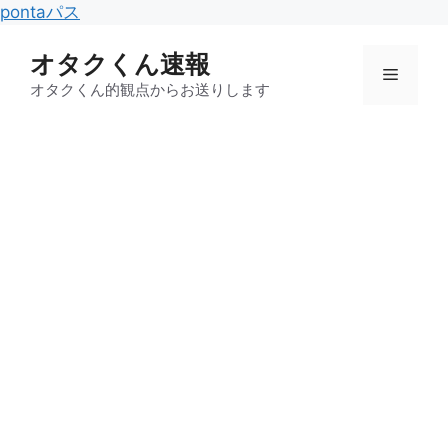
コ
pontaパス
ン
オタクくん速報
テ
メ
ン
オタクくん的観点からお送りします
ツ
ニ
へ
ス
キ
ュ
ッ
プ
ー