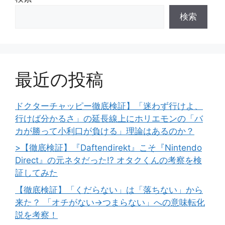
検索
最近の投稿
ドクターチャッピー徹底検証】「迷わず行けよ、
行けば分かるさ」の延長線上にホリエモンの「バ
カが勝って小利口が負ける」理論はあるのか？
>【徹底検証】『Daftendirekt』こそ『Nintendo
Direct』の元ネタだった!? オタクくんの考察を検
証してみた
【徹底検証】「くだらない」は「落ちない」から
来た？ 「オチがない→つまらない」への意味転化
説を考察！