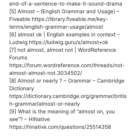
end-of-a-sentence-to-make-it-sound-drama
[5] Almost – (English Grammar and Usage) –
Fiveable https://library.fiveable.me/key-
terms/english-grammar-usage/almost
[6] almost ok | English examples in context –
Ludwig https://ludwig.guru/s/almost+ok
[7] not almost, almost not | WordReference
Forums
https://forum.wordreference.com/threads/not-
almost-almost-not.3034502/
[8] Almost or nearly ? – Grammar – Cambridge
Dictionary
https://dictionary.cambridge.org/grammar/britis
h-grammar/almost-or-nearly
[9] What is the meaning of “almost on, you
see”? – HiNative
https://hinative.com/questions/25514358