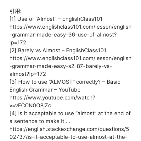
引用:
[1] Use of “Almost” – EnglishClass101
https://www.englishclass101.com/lesson/english
-grammar-made-easy-36-use-of-almost?
lp=172
[2] Barely vs Almost – EnglishClass101
https://www.englishclass101.com/lesson/english
-grammar-made-easy-s2-87-barely-vs-
almost?lp=172
[3] How to use “ALMOST” correctly? – Basic
English Grammar – YouTube
https://www.youtube.com/watch?
v=vFCCN0O8jZc
[4] Is it acceptable to use “almost” at the end of
a sentence to make it …
https://english.stackexchange.com/questions/5
02737/is-it-acceptable-to-use-almost-at-the-