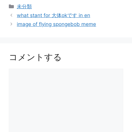
カ
未分類
テ
what stant for 大体okです in en
ゴ
image of flying spongebob meme
リ
ー
コメントする
コ
メ
ン
ト