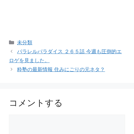
カ
未分類
テ
パラレルパラダイス ２６５話 今週も圧倒的エ
ゴ
ロゲを見ました。
リ
粋塾の最新情報 住みにごりの元ネタ？
ー
コメントする
コ
メ
ン