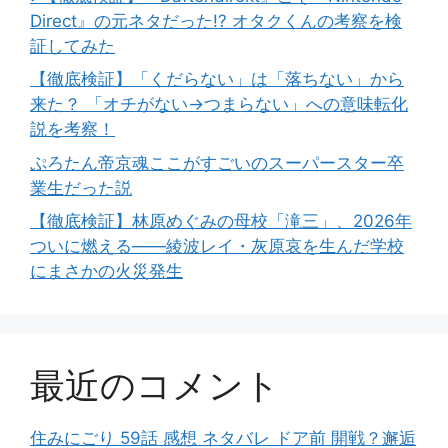
Direct』の元ネタだった!? オタクくんの考察を検
証してみた
【徹底検証】「くだらない」は「落ちない」から
来た？ 「オチがない→つまらない」への意味転化
説を考察！
ぷろたん帝京魂ここがすごいのスーパースター卒
業生だった説
【徹底検証】林原めぐみの母校「滝三」、2026年
ついに燃える――綾波レイ・灰原哀を生んだ学校
にまさかの火災発生
最近のコメント
住みにごり 59話 感想 ネタバレ ドア前 開戦？邂逅