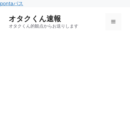
コ
pontaパス
ン
オタクくん速報
テ
メ
ン
オタクくん的観点からお送りします
ツ
ニ
へ
ス
キ
ュ
ッ
プ
ー