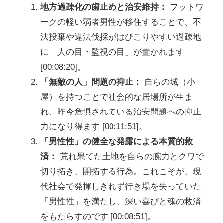
地方過疎化の歯止めと治安維持：
フットワ
ークの軽い弱者男性が移住することで、不
法投棄や違法伐採がはびこりやすい過疎地
に「人の目・監視の目」が置かれます
[00:08:20]。
「無敵の人」問題の抑止：
自らの城（小
屋）を持つことで社会的な居場所が生ま
れ、昨今危惧されている治安問題への抑止
力になり得ます [00:11:51]。
「男性性」の健全な発露による本質的救
済：
荒れ果てた土地を自らの腕力とクワで
切り拓き、開拓する行為。これこそが、現
代社会で発揮しきれず行き場を失っていた
「男性性」を満たし、深い喜びと魂の救済
をもたらすのです [00:08:51]。