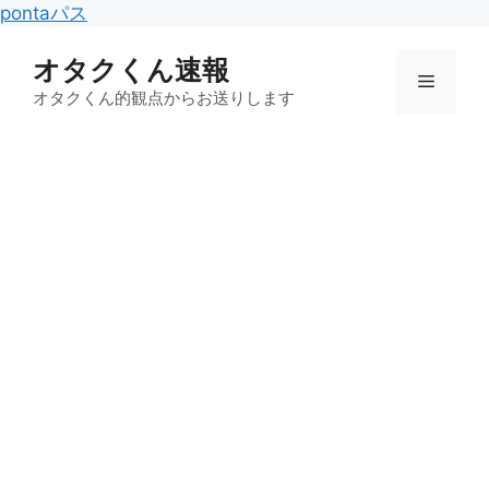
コ
pontaパス
ン
オタクくん速報
テ
メ
ン
オタクくん的観点からお送りします
ツ
ニ
へ
ス
キ
ュ
ッ
プ
ー