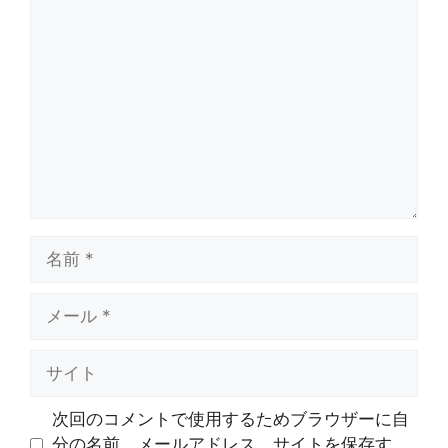
コ
メ
ン
ト
名
前
メ
ー
ル
サ
イ
ト
次回のコメントで使用するためブラウザーに自
分の名前、メールアドレス、サイトを保存す