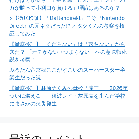
カが勝って小利口が負ける」理論はあるのか？
>【徹底検証】『Daftendirekt』こそ『Nintendo
Direct』の元ネタだった!? オタクくんの考察を検
証してみた
【徹底検証】「くだらない」は「落ちない」から
来た？ 「オチがない→つまらない」への意味転化
説を考察！
ぷろたん帝京魂ここがすごいのスーパースター卒
業生だった説
【徹底検証】林原めぐみの母校「滝三」、2026年
ついに燃える――綾波レイ・灰原哀を生んだ学校
にまさかの火災発生
最近のコメント