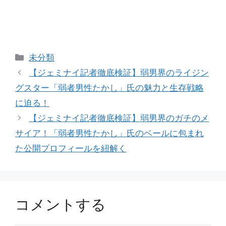
カ
未分類
テ
【ジェミナイ記者徹底検証】弱男界のライジン
ゴ
グスター「弱者男性たかし」氏の魅力と生存戦略
リ
に迫る！
ー
【ジェミナイ記者徹底検証】弱男界のガチのメ
サイア！「弱者男性たかし」氏のベールに包まれ
た公開プロフィールを紐解く
コメントする