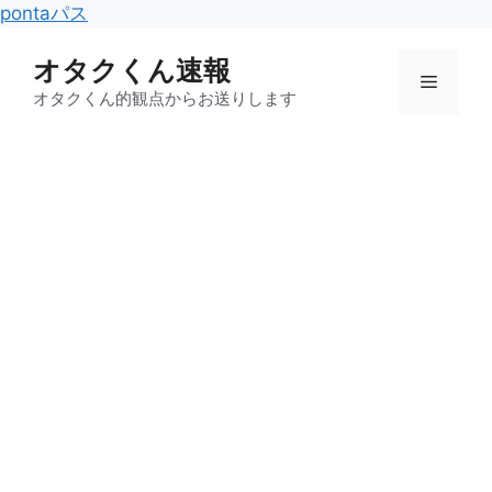
コ
pontaパス
ン
オタクくん速報
テ
メ
ン
オタクくん的観点からお送りします
ツ
ニ
へ
ス
キ
ュ
ッ
プ
ー