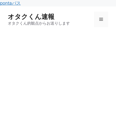
コ
pontaパス
ン
オタクくん速報
テ
メ
ン
オタクくん的観点からお送りします
ツ
ニ
へ
ス
キ
ュ
ッ
プ
ー