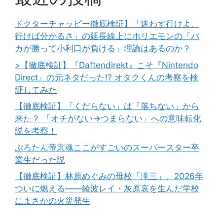
ドクターチャッピー徹底検証】「迷わず行けよ、
行けば分かるさ」の延長線上にホリエモンの「バ
カが勝って小利口が負ける」理論はあるのか？
>【徹底検証】『Daftendirekt』こそ『Nintendo
Direct』の元ネタだった!? オタクくんの考察を検
証してみた
【徹底検証】「くだらない」は「落ちない」から
来た？ 「オチがない→つまらない」への意味転化
説を考察！
ぷろたん帝京魂ここがすごいのスーパースター卒
業生だった説
【徹底検証】林原めぐみの母校「滝三」、2026年
ついに燃える――綾波レイ・灰原哀を生んだ学校
にまさかの火災発生