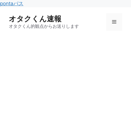
コ
pontaパス
ン
オタクくん速報
テ
メ
ン
オタクくん的観点からお送りします
ツ
ニ
へ
ス
キ
ュ
ッ
プ
ー