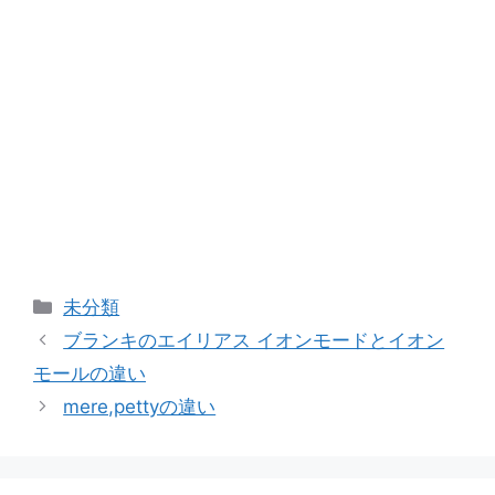
カ
未分類
テ
ブランキのエイリアス イオンモードとイオン
ゴ
モールの違い
リ
mere,pettyの違い
ー