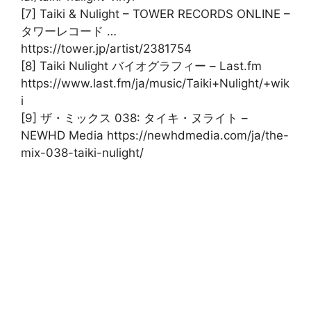
[7] Taiki & Nulight – TOWER RECORDS ONLINE –
タワーレコード …
https://tower.jp/artist/2381754
[8] Taiki Nulight バイオグラフィー – Last.fm
https://www.last.fm/ja/music/Taiki+Nulight/+wik
i
[9] ザ・ミックス 038: タイキ・ヌライト –
NEWHD Media https://newhdmedia.com/ja/the-
mix-038-taiki-nulight/