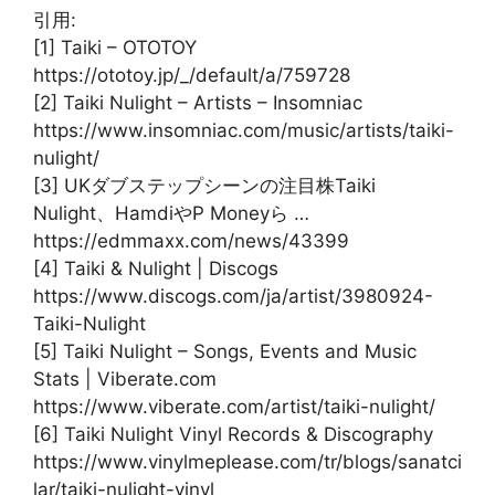
引用:
[1] Taiki – OTOTOY
https://ototoy.jp/_/default/a/759728
[2] Taiki Nulight – Artists – Insomniac
https://www.insomniac.com/music/artists/taiki-
nulight/
[3] UKダブステップシーンの注目株Taiki
Nulight、HamdiやP Moneyら …
https://edmmaxx.com/news/43399
[4] Taiki & Nulight | Discogs
https://www.discogs.com/ja/artist/3980924-
Taiki-Nulight
[5] Taiki Nulight – Songs, Events and Music
Stats | Viberate.com
https://www.viberate.com/artist/taiki-nulight/
[6] Taiki Nulight Vinyl Records & Discography
https://www.vinylmeplease.com/tr/blogs/sanatci
lar/taiki-nulight-vinyl