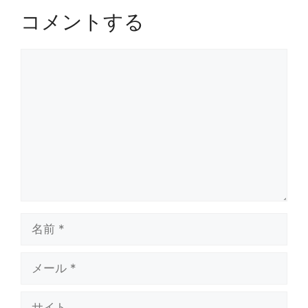
コメントする
コ
メ
ン
ト
名
前
メ
ー
ル
サ