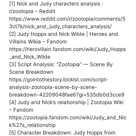
[1] Nick and Judy characters analysis :
r/zootopia – Reddit
https://www.reddit.com/r/zootopia/comments/5
3ct7k/nick_and_judy_characters_analysis/
[2] Judy Hopps and Nick Wilde | Heroes and
Villains Wikia – Fandom
https://herovillain.fandom.com/wiki/Judy_Hopps
_and_Nick_Wilde
[3] Script Analysis: “Zootopia” — Scene By
Scene Breakdown
https://gointothestory.blcklst.com/script-
analysis-zootopia-scene-by-scene-
breakdown-42209048fae6?gi=535db0d3cce9
[4] Judy and Nick’s relationship | Zootopia Wiki
– Fandom
https://zootopia.fandom.com/wiki/Judy_and_Nic
k%27s_relationship
[5] Character Breakdown: Judy Hopps from