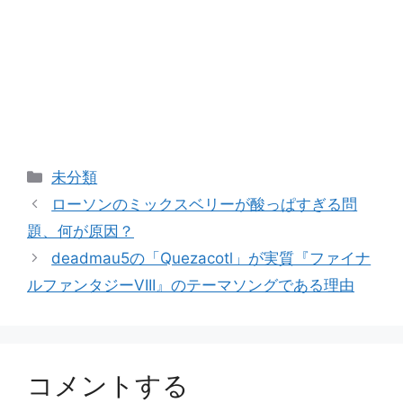
カ
未分類
テ
ローソンのミックスベリーが酸っぱすぎる問
ゴ
題、何が原因？
リ
deadmau5の「Quezacotl」が実質『ファイナ
ー
ルファンタジーVIII』のテーマソングである理由
コメントする