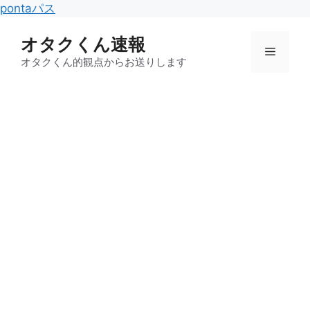
コ
pontaパス
ン
オタクくん速報
テ
メ
ン
オタクくん的観点からお送りします
ツ
ニ
へ
ス
キ
ュ
ッ
プ
ー