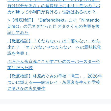
行けば分かるさ」の延長線上にホリエモンの「バ
カが勝って小利口が負ける」理論はあるのか？
>【徹底検証】『Daftendirekt』こそ『Nintendo
Direct』の元ネタだった!? オタクくんの考察を検
証してみた
【徹底検証】「くだらない」は「落ちない」から
来た？ 「オチがない→つまらない」への意味転化
説を考察！
ぷろたん帝京魂ここがすごいのスーパースター卒
業生だった説
【徹底検証】林原めぐみの母校「滝三」、2026年
ついに燃える――綾波レイ・灰原哀を生んだ学校
にまさかの火災発生