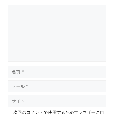
コ
メ
ン
ト
名
前
メ
ー
ル
サ
イ
ト
次回のコメントで使用するためブラウザーに自