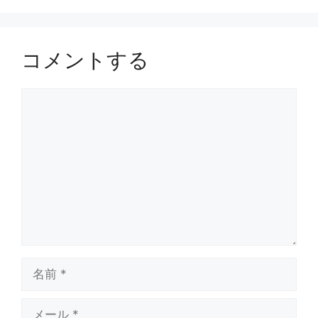
コメントする
コ
メ
ン
ト
名
前
メ