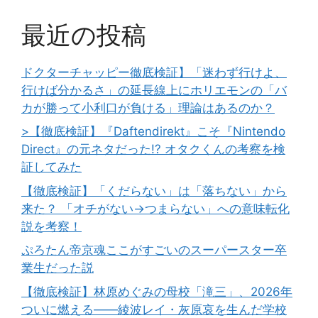
最近の投稿
ドクターチャッピー徹底検証】「迷わず行けよ、
行けば分かるさ」の延長線上にホリエモンの「バ
カが勝って小利口が負ける」理論はあるのか？
>【徹底検証】『Daftendirekt』こそ『Nintendo
Direct』の元ネタだった!? オタクくんの考察を検
証してみた
【徹底検証】「くだらない」は「落ちない」から
来た？ 「オチがない→つまらない」への意味転化
説を考察！
ぷろたん帝京魂ここがすごいのスーパースター卒
業生だった説
【徹底検証】林原めぐみの母校「滝三」、2026年
ついに燃える――綾波レイ・灰原哀を生んだ学校