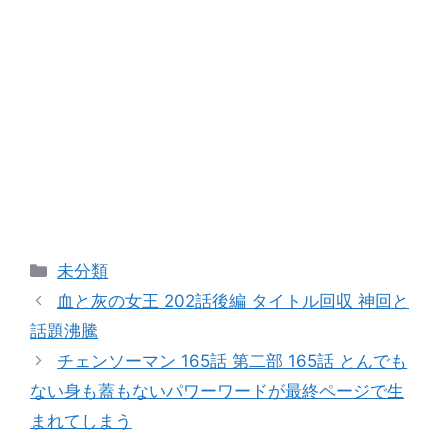
カ
未分類
テ
血と灰の女王 202話後編 タイトル回収 神回と
ゴ
話題沸騰
リ
チェンソーマン 165話 第二部 165話 とんでも
ー
ない身も蓋もないパワーワードが最終ページで生
まれてしまう