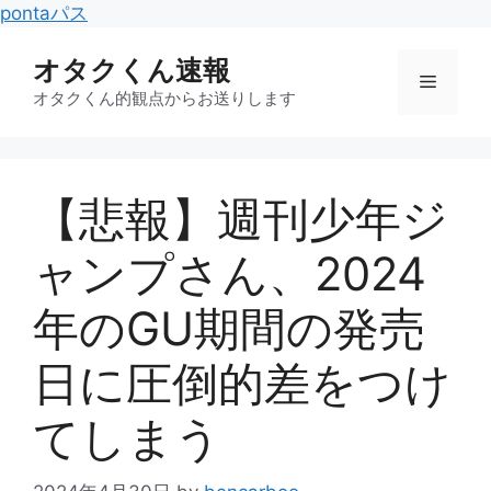
コ
pontaパス
ン
オタクくん速報
テ
メ
ン
オタクくん的観点からお送りします
ツ
ニ
へ
ス
【悲報】週刊少年ジ
キ
ュ
ッ
ャンプさん、2024
プ
ー
年のGU期間の発売
日に圧倒的差をつけ
てしまう