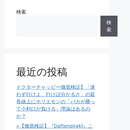
検索
検
索
最近の投稿
ドクターチャッピー徹底検証】「迷
わず行けよ、行けば分かるさ」の延
長線上にホリエモンの「バカが勝っ
て小利口が負ける」理論はあるの
か？
>【徹底検証】『Daftendirekt』こ