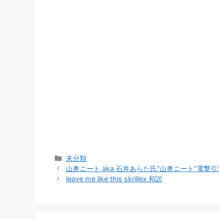
カ
未分類
テ
山奥ニート aka 石井あらた氏”山奥ニート”電
ゴ
leave me like this skrillex 和訳
リ
ー