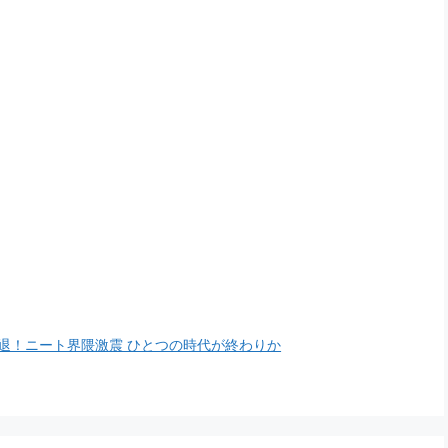
撃引退！ニート界隈激震 ひとつの時代が終わりか