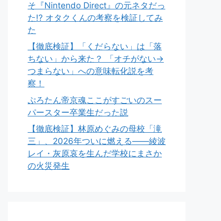
そ『Nintendo Direct』の元ネタだっ
た!? オタクくんの考察を検証してみ
た
【徹底検証】「くだらない」は「落
ちない」から来た？ 「オチがない→
つまらない」への意味転化説を考
察！
ぷろたん帝京魂ここがすごいのスー
パースター卒業生だった説
【徹底検証】林原めぐみの母校「滝
三」、2026年ついに燃える――綾波
レイ・灰原哀を生んだ学校にまさか
の火災発生