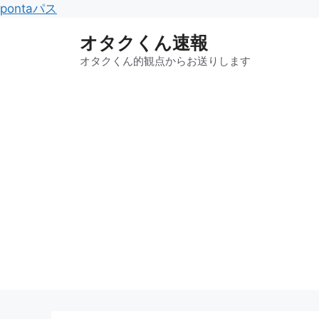
コ
pontaパス
ン
オタクくん速報
テ
ン
オタクくん的観点からお送りします
ツ
へ
ス
キ
ッ
プ