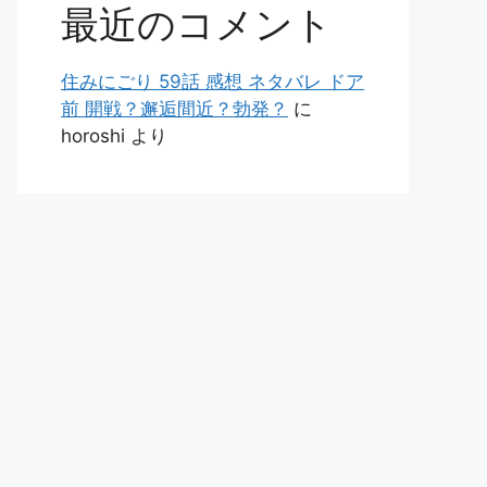
最近のコメント
住みにごり 59話 感想 ネタバレ ドア
前 開戦？邂逅間近？勃発？
に
horoshi
より