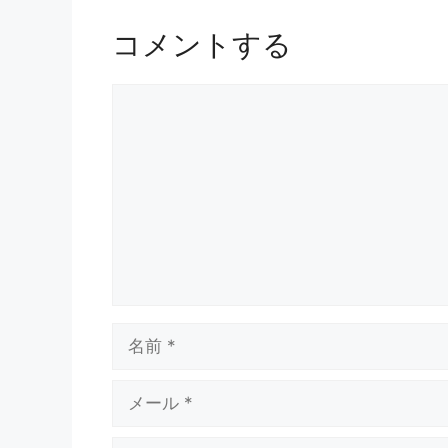
コメントする
コ
メ
ン
ト
名
前
メ
ー
ル
サ