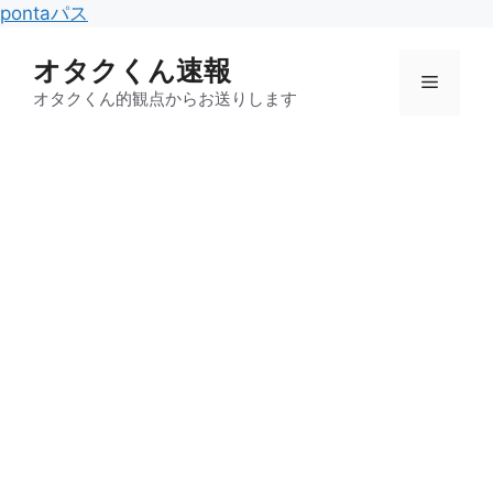
コ
pontaパス
ン
オタクくん速報
テ
メ
ン
オタクくん的観点からお送りします
ツ
ニ
へ
ス
キ
ュ
ッ
プ
ー