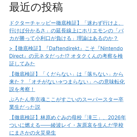
最近の投稿
ドクターチャッピー徹底検証】「迷わず行けよ、
行けば分かるさ」の延長線上にホリエモンの「バ
カが勝って小利口が負ける」理論はあるのか？
>【徹底検証】『Daftendirekt』こそ『Nintendo
Direct』の元ネタだった!? オタクくんの考察を検
証してみた
【徹底検証】「くだらない」は「落ちない」から
来た？ 「オチがない→つまらない」への意味転化
説を考察！
ぷろたん帝京魂ここがすごいのスーパースター卒
業生だった説
【徹底検証】林原めぐみの母校「滝三」、2026年
ついに燃える――綾波レイ・灰原哀を生んだ学校
にまさかの火災発生