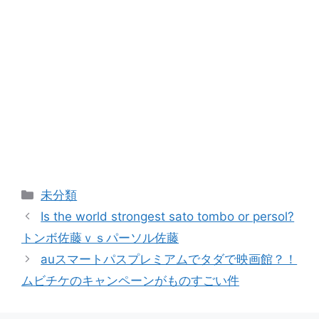
カ
未分類
テ
Is the world strongest sato tombo or persol?
ゴ
トンボ佐藤ｖｓパーソル佐藤
リ
auスマートパスプレミアムでタダで映画館？！
ー
ムビチケのキャンペーンがものすごい件