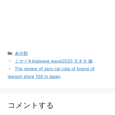
カ
未分類
テ
ミカヅキbigwave wave2020 元ネタ 曲
ゴ
The review of zero cal cola of brand of
リ
lawson store 100 in japan
ー
コメントする