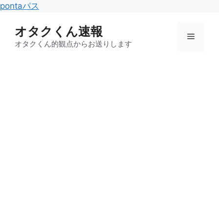
コ
pontaパス
ン
オタクくん速報
テ
メ
ン
オタクくん的観点からお送りします
ツ
ニ
へ
ス
キ
ュ
ッ
プ
ー