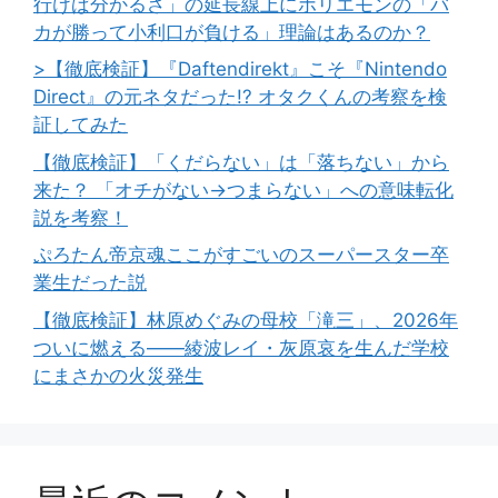
行けば分かるさ」の延長線上にホリエモンの「バ
カが勝って小利口が負ける」理論はあるのか？
>【徹底検証】『Daftendirekt』こそ『Nintendo
Direct』の元ネタだった!? オタクくんの考察を検
証してみた
【徹底検証】「くだらない」は「落ちない」から
来た？ 「オチがない→つまらない」への意味転化
説を考察！
ぷろたん帝京魂ここがすごいのスーパースター卒
業生だった説
【徹底検証】林原めぐみの母校「滝三」、2026年
ついに燃える――綾波レイ・灰原哀を生んだ学校
にまさかの火災発生