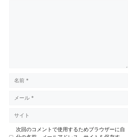
コ
メ
ン
ト
名
前
メ
ー
ル
サ
イ
ト
次回のコメントで使用するためブラウザーに自