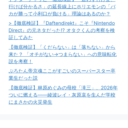
行けば分かるさ」の延長線上にホリエモンの「バ
カが勝って小利口が負ける」理論はあるのか？
>【徹底検証】『Daftendirekt』こそ『Nintendo
Direct』の元ネタだった!? オタクくんの考察を検
証してみた
【徹底検証】「くだらない」は「落ちない」から
来た？ 「オチがない→つまらない」への意味転化
説を考察！
ぷろたん帝京魂ここがすごいのスーパースター卒
業生だった説
【徹底検証】林原めぐみの母校「滝三」、2026年
ついに燃える――綾波レイ・灰原哀を生んだ学校
にまさかの火災発生