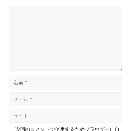
コ
メ
ン
ト
名
前
メ
ー
ル
サ
イ
ト
次回のコメントで使用するためブラウザーに自