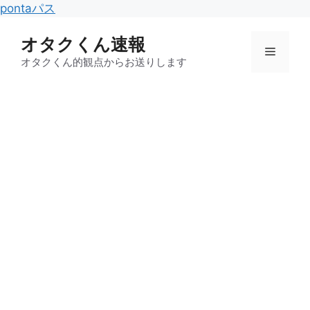
コ
pontaパス
ン
オタクくん速報
テ
メ
ン
オタクくん的観点からお送りします
ツ
ニ
へ
ス
キ
ュ
ッ
プ
ー