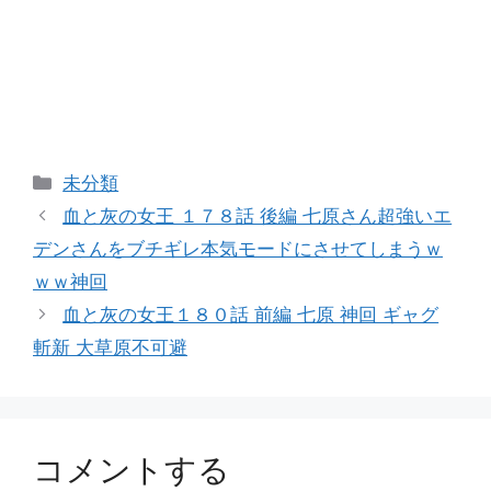
カ
未分類
テ
血と灰の女王 １７８話 後編 七原さん超強いエ
ゴ
デンさんをブチギレ本気モードにさせてしまうｗ
リ
ｗｗ神回
ー
血と灰の女王１８０話 前編 七原 神回 ギャグ
斬新 大草原不可避
コメントする