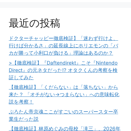
最近の投稿
ドクターチャッピー徹底検証】「迷わず行けよ、
行けば分かるさ」の延長線上にホリエモンの「バ
カが勝って小利口が負ける」理論はあるのか？
>【徹底検証】『Daftendirekt』こそ『Nintendo
Direct』の元ネタだった!? オタクくんの考察を検
証してみた
【徹底検証】「くだらない」は「落ちない」から
来た？ 「オチがない→つまらない」への意味転化
説を考察！
ぷろたん帝京魂ここがすごいのスーパースター卒
業生だった説
【徹底検証】林原めぐみの母校「滝三」、2026年