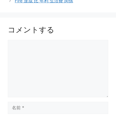
Fire 達成 比 年利 生活費 関係
ー
コメントする
コ
メ
ン
ト
名
前