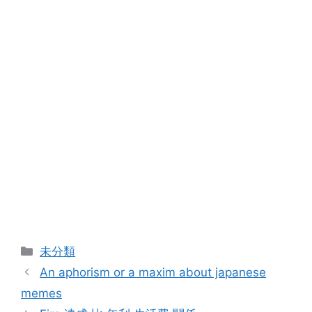
カ
未分類
テ
An aphorism or a maxim about japanese
ゴ
memes
リ