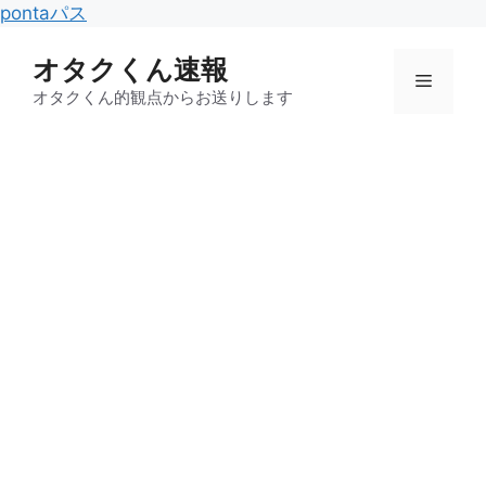
コ
pontaパス
ン
オタクくん速報
テ
メ
ン
オタクくん的観点からお送りします
ツ
ニ
へ
ス
キ
ュ
ッ
プ
ー