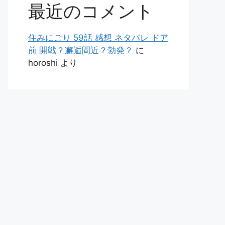
最近のコメント
住みにごり 59話 感想 ネタバレ ドア
前 開戦？邂逅間近？勃発？
に
horoshi
より