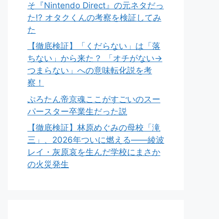
そ『Nintendo Direct』の元ネタだっ
た!? オタクくんの考察を検証してみ
た
【徹底検証】「くだらない」は「落
ちない」から来た？ 「オチがない→
つまらない」への意味転化説を考
察！
ぷろたん帝京魂ここがすごいのスー
パースター卒業生だった説
【徹底検証】林原めぐみの母校「滝
三」、2026年ついに燃える――綾波
レイ・灰原哀を生んだ学校にまさか
の火災発生