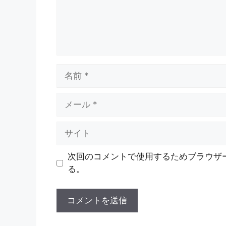
名
前
メ
ー
ル
サ
イ
ト
次回のコメントで使用するためブラウザ
る。