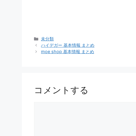
カ
未分類
テ
ハイデガー 基本情報 まとめ
ゴ
moe shop 基本情報 まとめ
リ
ー
コメントする
コ
メ
ン
ト