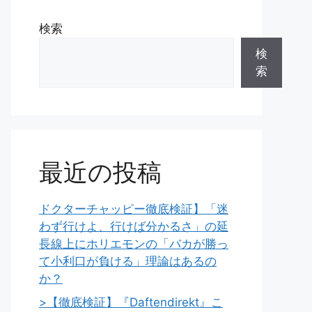
検索
検
索
最近の投稿
ドクターチャッピー徹底検証】「迷
わず行けよ、行けば分かるさ」の延
長線上にホリエモンの「バカが勝っ
て小利口が負ける」理論はあるの
か？
>【徹底検証】『Daftendirekt』こ