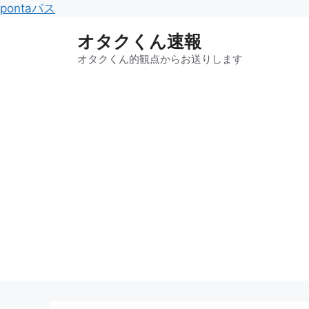
コ
pontaパス
ン
オタクくん速報
テ
ン
オタクくん的観点からお送りします
ツ
へ
ス
キ
ッ
プ