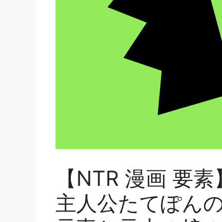
【NTR 漫画 要
主人公たてぽん