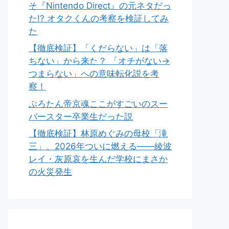
そ『Nintendo Direct』の元ネタだっ
た!? オタクくんの考察を検証してみ
た
【徹底検証】「くだらない」は「落
ちない」から来た？ 「オチがない→
つまらない」への意味転化説を考
察！
ぷろたん帝京魂ここがすごいのスー
パースター卒業生だった説
【徹底検証】林原めぐみの母校「滝
三」、2026年ついに燃える――綾波
レイ・灰原哀を生んだ学校にまさか
の火災発生