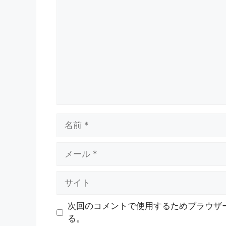
メ
ン
ト
名
前
メ
ー
ル
サ
イ
ト
次回のコメントで使用するためブラウザ
る。