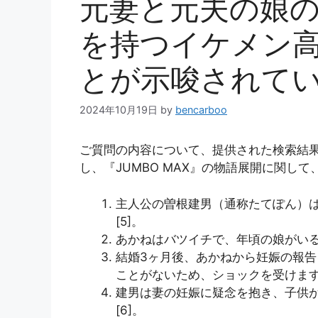
元妻と元夫の娘
を持つイケメン
とが示唆されて
2024年10月19日
by
bencarboo
ご質問の内容について、提供された検索結
し、『JUMBO MAX』の物語展開に関し
主人公の曽根建男（通称たてぽん）は5
[5]。
あかねはバツイチで、年頃の娘がいる再
結婚3ヶ月後、あかねから妊娠の報告
ことがないため、ショックを受けます[4
建男は妻の妊娠に疑念を抱き、子供が
[6]。