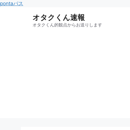
コ
pontaパス
ン
オタクくん速報
テ
ン
オタクくん的観点からお送りします
ツ
へ
ス
キ
ッ
プ