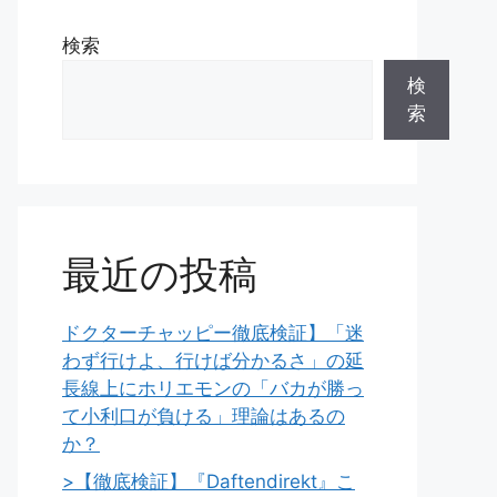
検索
検
索
最近の投稿
ドクターチャッピー徹底検証】「迷
わず行けよ、行けば分かるさ」の延
長線上にホリエモンの「バカが勝っ
て小利口が負ける」理論はあるの
か？
>【徹底検証】『Daftendirekt』こ