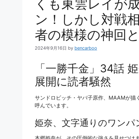
くも東雲レイが
ン！しかし対戦
者の模様の神回
2024年9月16日
by
bencarboo
「一勝千金」34話 
展開に読者騒然
サンドロビッチ・ヤバ子原作、MAAMが描
呼んでいます。
姫奈、文字通りのワンパ
本郷姫奈が、その圧倒的な強さを見せつけま