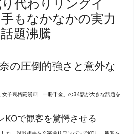
成り代わりリングイ
相手もなかなかの実力
と話題沸騰
姫奈の圧倒的強さと意外な
く女子裏格闘漫画「一勝千金」の34話が大きな話題を
ンKOで観客を驚愕させる
した。対戦相手を文字通りワンパンでKOし、観客を