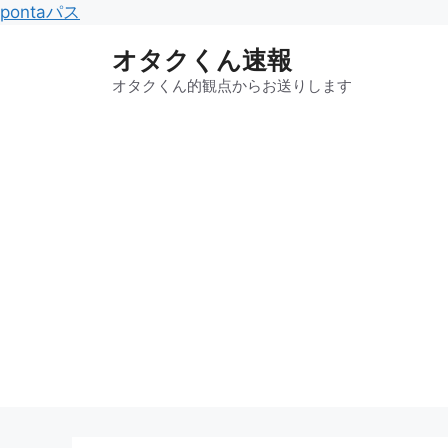
コ
pontaパス
ン
オタクくん速報
テ
ン
オタクくん的観点からお送りします
ツ
へ
ス
キ
ッ
プ