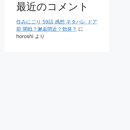
最近のコメント
住みにごり 59話 感想 ネタバレ ドア
前 開戦？邂逅間近？勃発？
に
horoshi
より