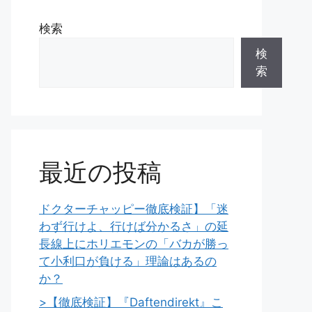
検索
検
索
最近の投稿
ドクターチャッピー徹底検証】「迷
わず行けよ、行けば分かるさ」の延
長線上にホリエモンの「バカが勝っ
て小利口が負ける」理論はあるの
か？
>【徹底検証】『Daftendirekt』こ