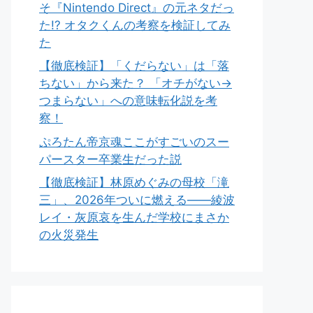
そ『Nintendo Direct』の元ネタだっ
た!? オタクくんの考察を検証してみ
た
【徹底検証】「くだらない」は「落
ちない」から来た？ 「オチがない→
つまらない」への意味転化説を考
察！
ぷろたん帝京魂ここがすごいのスー
パースター卒業生だった説
【徹底検証】林原めぐみの母校「滝
三」、2026年ついに燃える――綾波
レイ・灰原哀を生んだ学校にまさか
の火災発生