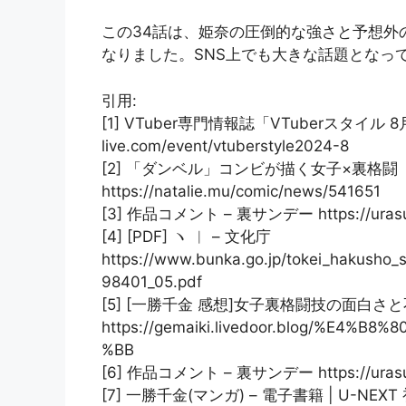
この34話は、姫奈の圧倒的な強さと予想外
なりました。SNS上でも大きな話題となって
引用:
[1] VTuber専門情報誌「VTuberスタイル 8
live.com/event/vtuberstyle2024-8
[2] 「ダンベル」コンビが描く女子×裏格闘
https://natalie.mu/comic/news/541651
[3] 作品コメント – 裏サンデー https://urasu
[4] [PDF] ヽ ︱ – 文化庁
https://www.bunka.go.jp/tokei_hakusho_
98401_05.pdf
[5] [一勝千金 感想]女子裏格闘技の面白
https://gemaiki.livedoor.blog/%E4
%BB
[6] 作品コメント – 裏サンデー https://urasu
[7] 一勝千金(マンガ) – 電子書籍 | U-NEX