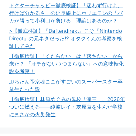
ドクターチャッピー徹底検証】「迷わず行けよ、
行けば分かるさ」の延長線上にホリエモンの「バ
カが勝って小利口が負ける」理論はあるのか？
>【徹底検証】『Daftendirekt』こそ『Nintendo
Direct』の元ネタだった!? オタクくんの考察を検
証してみた
【徹底検証】「くだらない」は「落ちない」から
来た？ 「オチがない→つまらない」への意味転化
説を考察！
ぷろたん帝京魂ここがすごいのスーパースター卒
業生だった説
【徹底検証】林原めぐみの母校「滝三」、2026年
ついに燃える――綾波レイ・灰原哀を生んだ学校
にまさかの火災発生