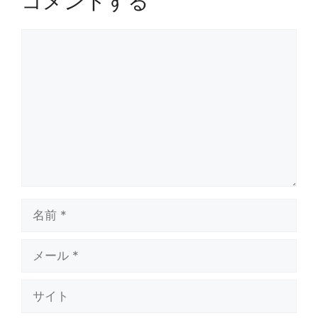
コメントする
コ
メ
ン
ト
名
前
メ
ー
ル
サ
イ