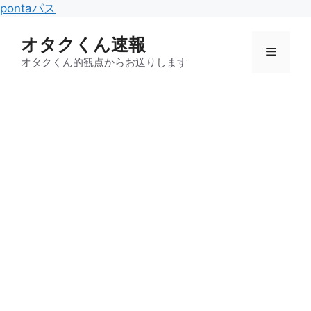
コ
pontaパス
ン
オタクくん速報
テ
メ
ン
オタクくん的観点からお送りします
ツ
ニ
へ
ス
キ
ュ
ッ
プ
ー