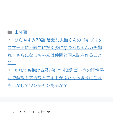
カ
未分類
テ
ひらやすみ70話 硬派な大類くんのゴキブリを
ゴ
スマートに不殺生に捌く姿になつみちゃんガチ惚
リ
れ！さらになっちゃんは仲間と同人誌を作ること
ー
に！
だれでも抱ける君が好き 43話 ゴトウの理性勝
ちで解散もアガワとアキトがふたりっきりにこれ
もしかしてワンチャンあるか？