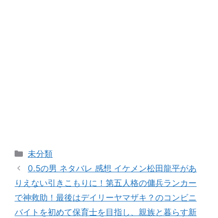
カ
未分類
テ
0.5の男 ネタバレ 感想 イケメン松田龍平があ
ゴ
りえない引きこもりに！第五人格の傭兵ランカー
リ
で神救助！最後はデイリーヤマザキ？のコンビニ
ー
バイトを初めて保育士を目指し、親族と暮らす新