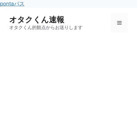
コ
pontaパス
ン
オタクくん速報
テ
メ
ン
オタクくん的観点からお送りします
ツ
ニ
へ
ス
キ
ュ
ッ
プ
ー