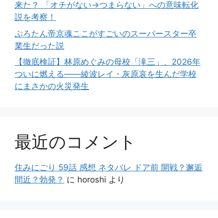
来た？ 「オチがない→つまらない」への意味転化
説を考察！
ぷろたん帝京魂ここがすごいのスーパースター卒
業生だった説
【徹底検証】林原めぐみの母校「滝三」、2026年
ついに燃える――綾波レイ・灰原哀を生んだ学校
にまさかの火災発生
最近のコメント
住みにごり 59話 感想 ネタバレ ドア前 開戦？邂逅
間近？勃発？
に
horoshi
より