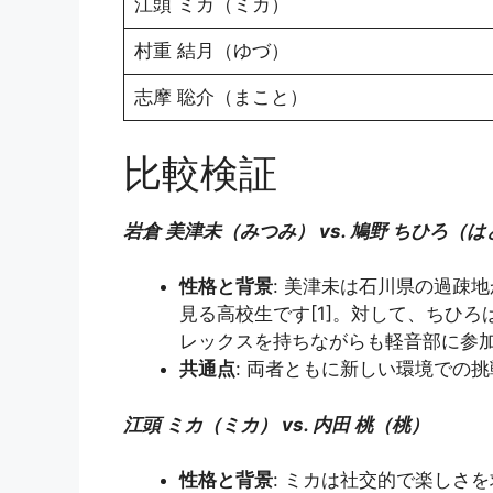
江頭 ミカ（ミカ）
村重 結月（ゆづ）
志摩 聡介（まこと）
比較検証
岩倉 美津未（みつみ） vs. 鳩野 ちひろ（
性格と背景
: 美津未は石川県の過疎
見る高校生です[1]。対して、ちひ
レックスを持ちながらも軽音部に参加
共通点
: 両者ともに新しい環境での
江頭 ミカ（ミカ） vs. 内田 桃（桃）
性格と背景
: ミカは社交的で楽しさ