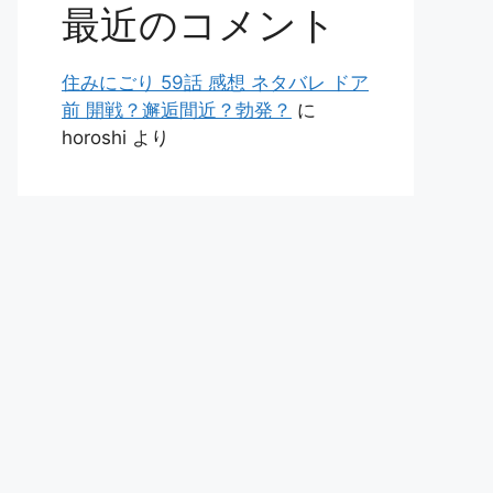
最近のコメント
住みにごり 59話 感想 ネタバレ ドア
前 開戦？邂逅間近？勃発？
に
horoshi
より