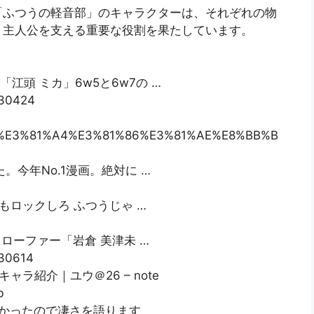
「ふつうの軽音部」のキャラクターは、それぞれの物
、主人公を支える重要な役割を果たしています。
「江頭 ミカ」6w5と6w7の …
230424
%81%B5%E3%81%A4%E3%81%86%E3%81%AE%E8%BB%B
た。今年No.1漫画。絶対に …
もロックしろ ふつうじゃ …
とローファー「岩倉 美津未 …
230614
ャラ紹介｜ユウ＠26 – note
b
良かったので凄さを語ります