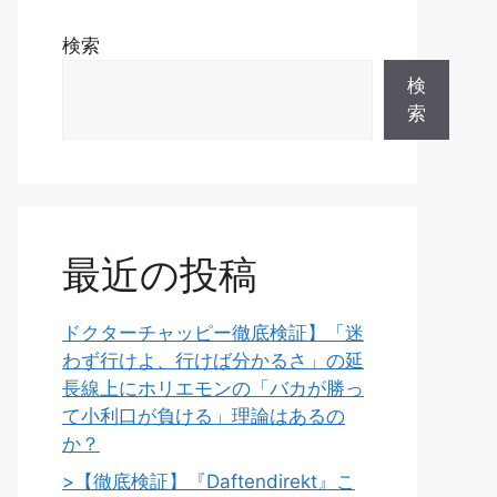
検索
検
索
最近の投稿
ドクターチャッピー徹底検証】「迷
わず行けよ、行けば分かるさ」の延
長線上にホリエモンの「バカが勝っ
て小利口が負ける」理論はあるの
か？
>【徹底検証】『Daftendirekt』こ