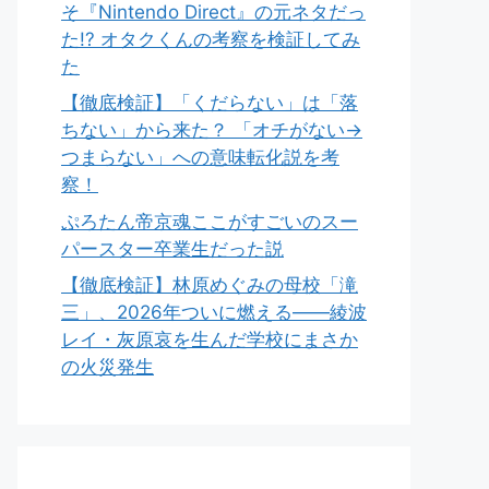
そ『Nintendo Direct』の元ネタだっ
た!? オタクくんの考察を検証してみ
た
【徹底検証】「くだらない」は「落
ちない」から来た？ 「オチがない→
つまらない」への意味転化説を考
察！
ぷろたん帝京魂ここがすごいのスー
パースター卒業生だった説
【徹底検証】林原めぐみの母校「滝
三」、2026年ついに燃える――綾波
レイ・灰原哀を生んだ学校にまさか
の火災発生