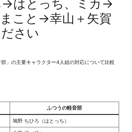
み→はとっち、ミカ→
、まこと→幸山＋矢賀
ください
音部」の主要キャラクター4人組の対応について比較
ふつうの軽音部
鳩野 ちひろ（はとっち）