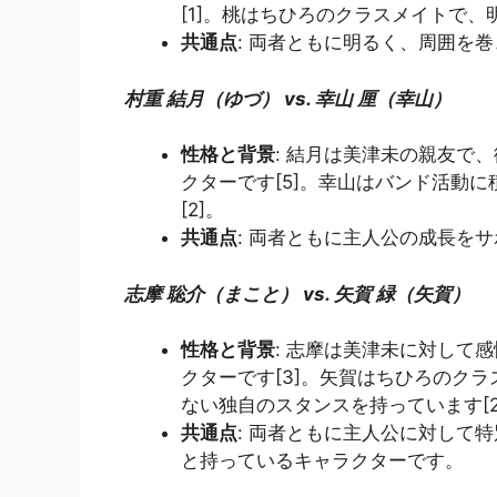
[1]。桃はちひろのクラスメイトで、
共通点
: 両者ともに明るく、周囲を
村重 結月（ゆづ） vs. 幸山 厘（幸山）
性格と背景
: 結月は美津未の親友で
クターです[5]。幸山はバンド活動
[2]。
共通点
: 両者ともに主人公の成長を
志摩 聡介（まこと） vs. 矢賀 緑（矢賀）
性格と背景
: 志摩は美津未に対して
クターです[3]。矢賀はちひろのク
ない独自のスタンスを持っています[2
共通点
: 両者ともに主人公に対して
と持っているキャラクターです。