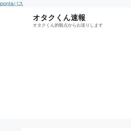
コ
pontaパス
ン
オタクくん速報
テ
ン
オタクくん的観点からお送りします
ツ
へ
ス
キ
ッ
プ