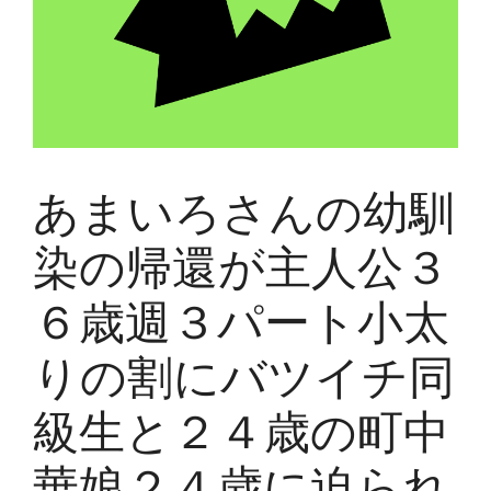
あまいろさんの幼馴
染の帰還が主人公３
６歳週３パート小太
りの割にバツイチ同
級生と２４歳の町中
華娘２４歳に迫られ