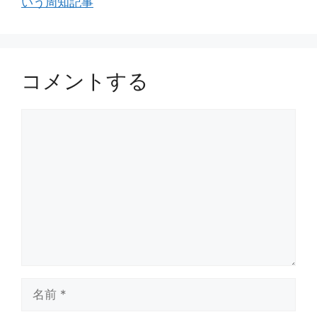
いう周知記事
コメントする
コ
メ
ン
ト
名
前