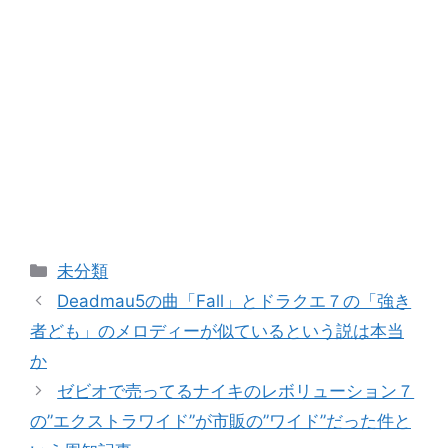
カ
未分類
テ
Deadmau5の曲「Fall」とドラクエ７の「強き
ゴ
者ども」のメロディーが似ているという説は本当
リ
か
ー
ゼビオで売ってるナイキのレボリューション７
の”エクストラワイド”が市販の”ワイド”だった件と