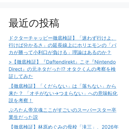
最近の投稿
ドクターチャッピー徹底検証】「迷わず行けよ、
行けば分かるさ」の延長線上にホリエモンの「バ
カが勝って小利口が負ける」理論はあるのか？
>【徹底検証】『Daftendirekt』こそ『Nintendo
Direct』の元ネタだった!? オタクくんの考察を検
証してみた
【徹底検証】「くだらない」は「落ちない」から
来た？ 「オチがない→つまらない」への意味転化
説を考察！
ぷろたん帝京魂ここがすごいのスーパースター卒
業生だった説
【徹底検証】林原めぐみの母校「滝三」、2026年