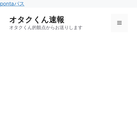
コ
pontaパス
ン
オタクくん速報
テ
メ
ン
オタクくん的観点からお送りします
ツ
ニ
へ
ス
キ
ュ
ッ
プ
ー