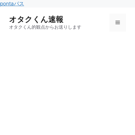
コ
pontaパス
ン
オタクくん速報
テ
メ
ン
オタクくん的観点からお送りします
ツ
ニ
へ
ス
キ
ュ
ッ
プ
ー