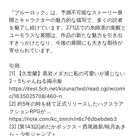
『ブルーロック』は、予測不可能なストーリー展
開とキャラクターの魅力的な描写で、多くの読者
を魅了し続けています。271話での糸師凛の覚醒と
ユーモラスな展開は、作品の新たな魅力を引き出
すきっかけとなり、今後の展開にも大きな期待が
寄せられています。
引用:
[1] 【久世蘭】黒岩メダカに私の可愛いが通じない
2 – 5ちゃんねる掲示板
https://itest.5ch.net/kizuna/test/read.cgi/wcomi
c/1635025708/460-n
[2] 約5年の時を経て正式リリースしたハクスラア
クションRPGが …
https://note.com/kc_tmn/n/n6c76dbebdeb3
[3] [第143話]めだかボックス – 西尾維新/暁月あき
ら – 少年ジャンプ＋