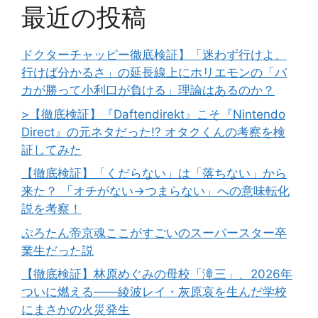
最近の投稿
ドクターチャッピー徹底検証】「迷わず行けよ、
行けば分かるさ」の延長線上にホリエモンの「バ
カが勝って小利口が負ける」理論はあるのか？
>【徹底検証】『Daftendirekt』こそ『Nintendo
Direct』の元ネタだった!? オタクくんの考察を検
証してみた
【徹底検証】「くだらない」は「落ちない」から
来た？ 「オチがない→つまらない」への意味転化
説を考察！
ぷろたん帝京魂ここがすごいのスーパースター卒
業生だった説
【徹底検証】林原めぐみの母校「滝三」、2026年
ついに燃える――綾波レイ・灰原哀を生んだ学校
にまさかの火災発生