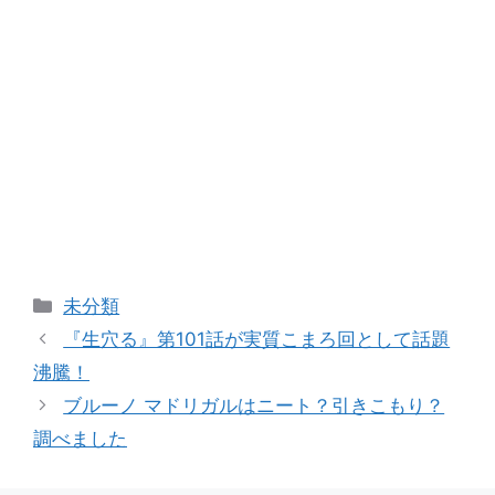
カ
未分類
テ
『生穴る』第101話が実質こまろ回として話題
ゴ
沸騰！
リ
ブルーノ マドリガルはニート？引きこもり？
ー
調べました