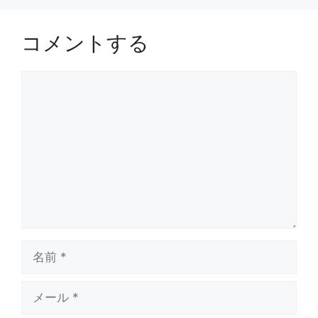
コメントする
コ
メ
ン
ト
名
前
メ
ー