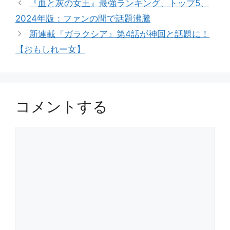
『血と灰の女王』最強ランキング、トップ5、
ゴ
2024年版：ファンの間で話題沸騰
リ
新連載『ガラクシア』第4話が神回と話題に！
ー
【おもしれー女】
コメントする
コ
メ
ン
ト