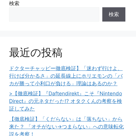
検索
検索
最近の投稿
ドクターチャッピー徹底検証】「迷わず行けよ、
行けば分かるさ」の延長線上にホリエモンの「バ
カが勝って小利口が負ける」理論はあるのか？
>【徹底検証】『Daftendirekt』こそ『Nintendo
Direct』の元ネタだった!? オタクくんの考察を検
証してみた
【徹底検証】「くだらない」は「落ちない」から
来た？ 「オチがない→つまらない」への意味転化
説を考察！