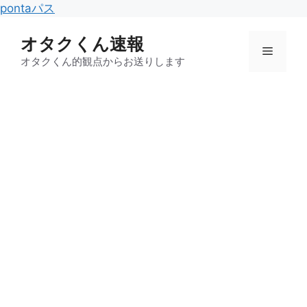
コ
pontaパス
ン
オタクくん速報
テ
メ
ン
オタクくん的観点からお送りします
ツ
ニ
へ
ス
キ
ュ
ッ
プ
ー