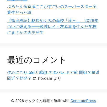
ぷろたん帝京魂ここがすごいのスーパースター卒
業生だった説
【徹底検証】林原めぐみの母校「滝三」、2026年
ついに燃える――綾波レイ・灰原哀を生んだ学校
にまさかの火災発生
最近のコメント
住みにごり 59話 感想 ネタバレ ドア前 開戦？邂逅
間近？勃発？
に
horoshi
より
© 2026 オタクくん速報
• Built with
GeneratePress