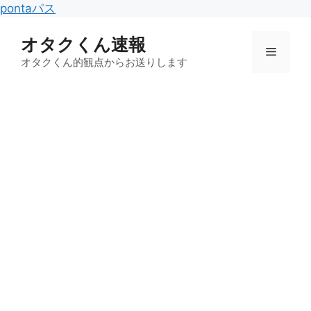
コ
pontaパス
ン
オタクくん速報
テ
メ
ン
オタクくん的観点からお送りします
ツ
ニ
へ
ス
キ
ュ
ッ
プ
ー