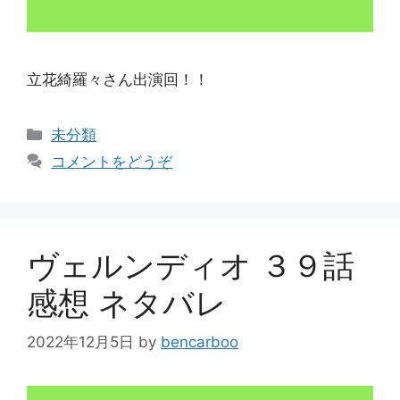
立花綺羅々さん出演回！！
カ
未分類
テ
コメントをどうぞ
ゴ
リ
ー
ヴェルンディオ ３９話
感想 ネタバレ
2022年12月5日
by
bencarboo