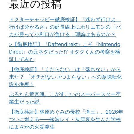
最近の投稿
ドクターチャッピー徹底検証】「迷わず行けよ、
行けば分かるさ」の延長線上にホリエモンの「バ
カが勝って小利口が負ける」理論はあるのか？
>【徹底検証】『Daftendirekt』こそ『Nintendo
Direct』の元ネタだった!? オタクくんの考察を検
証してみた
【徹底検証】「くだらない」は「落ちない」から
来た？ 「オチがない→つまらない」への意味転化
説を考察！
ぷろたん帝京魂ここがすごいのスーパースター卒
業生だった説
【徹底検証】林原めぐみの母校「滝三」、2026年
ついに燃える――綾波レイ・灰原哀を生んだ学校
にまさかの火災発生