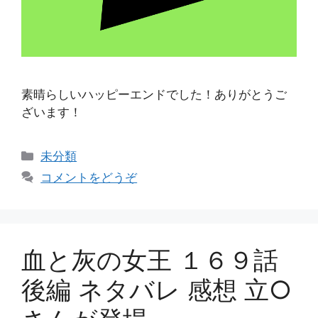
素晴らしいハッピーエンドでした！ありがとうご
ざいます！
カ
未分類
テ
コメントをどうぞ
ゴ
リ
ー
血と灰の女王 １６９話
後編 ネタバレ 感想 立○