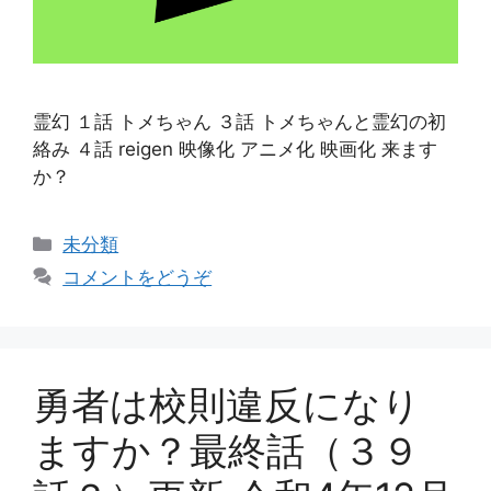
霊幻 １話 トメちゃん ３話 トメちゃんと霊幻の初
絡み ４話 reigen 映像化 アニメ化 映画化 来ます
か？
カ
未分類
テ
コメントをどうぞ
ゴ
リ
ー
勇者は校則違反になり
ますか？最終話（３９