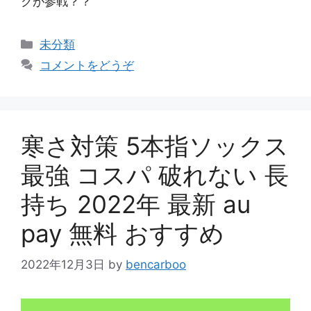
クが参戦？？
カ
未分類
テ
コメントをどうぞ
ゴ
リ
ー
寒さ対策 5本指ソックス
最強 コスパ 破れない 長
持ち 2022年 最新 au
pay 無料 おすすめ
2022年12月3日
by
bencarboo