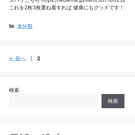
これを2枚3枚重ね着すれば 健康にもグッドです！
カ
未分類
テ
ゴ
リ
ー
ペ
ペ
←
前へ
1
2
ー
ー
ジ
ジ
検索
検索